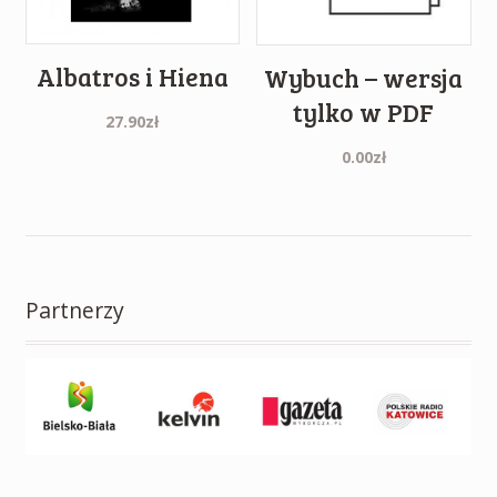
Albatros i Hiena
Wybuch – wersja
tylko w PDF
27.90
zł
0.00
zł
Partnerzy