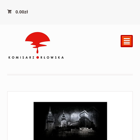
0.00
zł
²