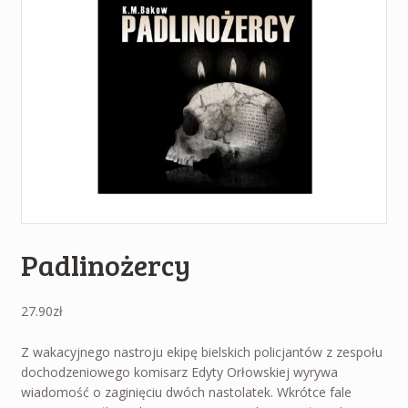
Padlinożercy
27.90
zł
Z wakacyjnego nastroju ekipę bielskich policjantów z zespołu
dochodzeniowego komisarz Edyty Orłowskiej wyrywa
wiadomość o zaginięciu dwóch nastolatek. Wkrótce fale