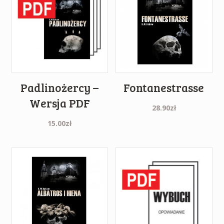
Padlinożercy –
Fontanestrasse
Wersja PDF
28.90
zł
15.00
zł